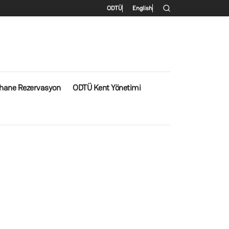
İkincil menü
ODTÜ
English
rhane Rezervasyon
ODTÜ Kent Yönetimi