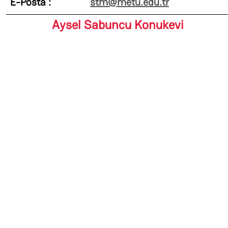
E-Posta :
stm@metu.edu.tr
Aysel Sabuncu Konukevi