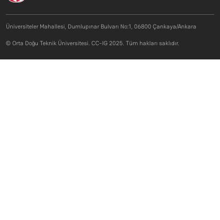
Üniversiteler Mahallesi, Dumlupınar Bulvarı No:1, 06800 Çankaya/Ankara
© Orta Doğu Teknik Üniversitesi. CC-IG 2025. Tüm hakları saklıdır.