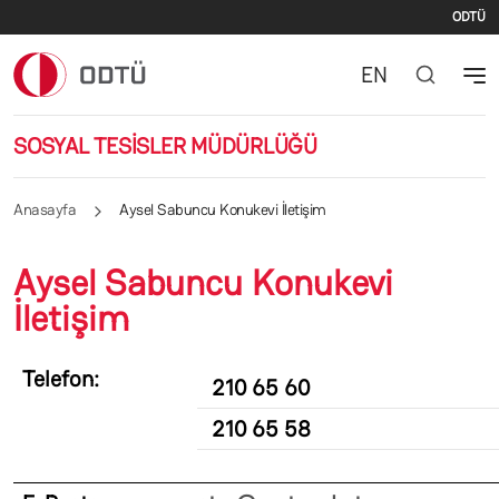
İki
Ana içeriğe atla
ODTÜ
EN
SOSYAL TESİSLER MÜDÜRLÜĞÜ
Anasayfa
Aysel Sabuncu Konukevi İletişim
Aysel Sabuncu Konukevi
İletişim
Telefon:
210 65 60
210 65 58