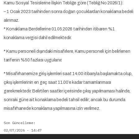
Kamu Sosyal Tesislerine İlişkin Tebliğe göre (Tebliğ No 2026/1):
– 1 Ocak 2023 tarihinden sonra doğan çocuklardan konaklama bedeli
alınmaz.
*
Konaklama Berdellerine 01.05.2026 tarihinden itibaren %1
konaklama vergisi dahil edilmektedir.
*
Kamu personeli dışındaki misafirlere, Kamu personeli için belirlenen
tarifenin %50 fazlası uygulanır.
*
Misafirhanemize giriş işlemleri saat 14.00 itibarıyla başlamakta olup,
çıkış işlemlerinin en geç saat 11.00’e kadar tamamlanması
gerekmektedir. Belirtilen saatler içerisinde çıkış yapılmaması halinde,
sonraki güne ait konaklama bedeli tahsil edilir; ancak bu durumda
misafirhanede konaklama yapılmasına izin verilmez.
Son Güncelleme
02/07/2026 - 14:47