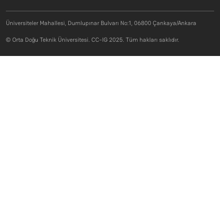
Üniversiteler Mahallesi, Dumlupınar Bulvarı No:1, 06800 Çankaya/Ankara
© Orta Doğu Teknik Üniversitesi. CC-IG 2025. Tüm hakları saklıdır.