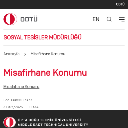
İki
Ana içeriğe atla
ODTÜ
EN
SOSYAL TESİSLER MÜDÜRLÜĞÜ
Anasayfa
Misafirhane Konumu
Misafirhane Konumu
Misafirhane Konumu
Son Güncelleme
31/07/2025 - 11:34