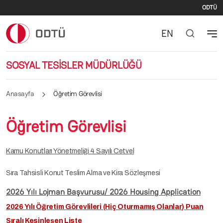
İki
Ana içeriğe atla
ODTÜ
EN
SOSYAL TESİSLER MÜDÜRLÜĞÜ
Anasayfa
Öğretim Görevlisi
Öğretim Görevlisi
Kamu Konutları Yönetmeliği 4 Sayılı Cetvel
Sıra Tahsisli Konut Teslim Alma ve Kira Sözleşmesi
2026 Yılı Lojman Başvurusu/ 2026 Housing Application
2026 Yılı Öğretim Görevlileri (Hiç Oturmamış Olanlar) Puan
Sıralı Kesinleşen Liste